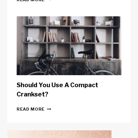
THINGS
YOU
DIDN’T
KNOW
ABOUT
POWER
METERS
Should You Use A Compact
Crankset?
SHOULD
READ MORE
YOU
USE
A
COMPACT