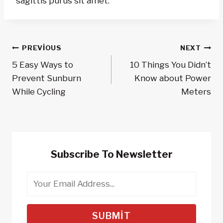
sagittis purus sit amet.
Yazı
PREVIOUS
NEXT
5 Easy Ways to
10 Things You Didn’t
Gezinmesi
Prevent Sunburn
Know about Power
While Cycling
Meters
Subscribe To Newsletter
SUBMIT